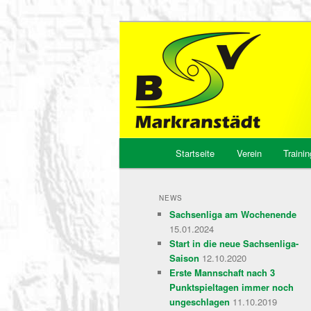
BSV Markrans
Hauptmenü
Startseite
Verein
Trainin
Zum
Zum
Inhalt
sekundären
NEWS
Sachsenliga am Wochenende
wechseln
Inhalt
15.01.2024
Start in die neue Sachsenliga-
wechseln
Saison
12.10.2020
Erste Mannschaft nach 3
Punktspieltagen immer noch
ungeschlagen
11.10.2019