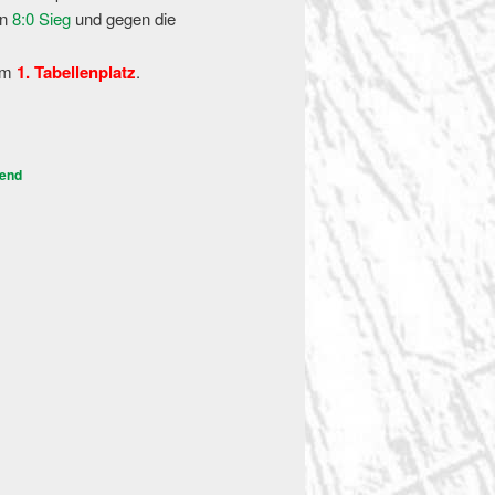
en
8:0 Sieg
und gegen die
em
1. Tabellenplatz
.
end