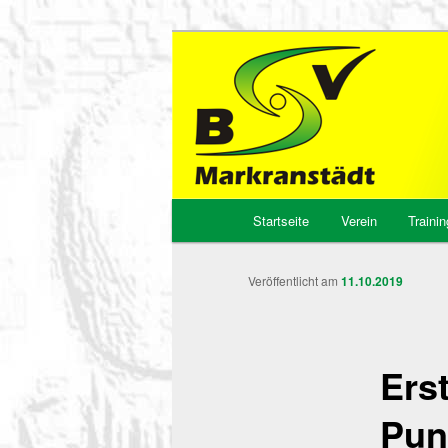
BSV Markrans
Hauptmenü
Startseite
Verein
Trainin
Zum
Inhalt
Veröffentlicht am
11.10.2019
wechseln
Ers
Pun