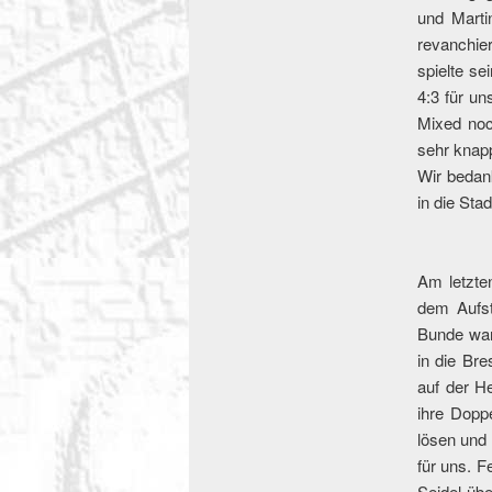
und Martin
revanchie
spielte s
4:3 für u
Mixed noc
sehr knapp
Wir bedan
in die St
Am letzte
dem Aufst
Bunde war 
in die Br
auf der H
ihre Dopp
lösen und
für uns. F
Seidel übe