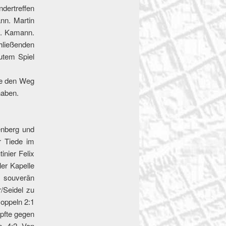
ndertreffen
nn. Martin
N. Kamann.
hließenden
utem Spiel
ie den Weg
haben.
enberg und
r Tiede im
inier Felix
er Kapelle
m souverän
/Seidel zu
oppeln 2:1
mpfte gegen
n. 4:2. Von