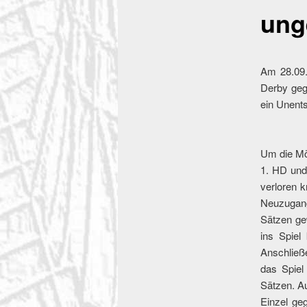
ung
Am 28.09.
Derby geg
ein Unents
Um die Mö
1. HD und
verloren 
Neuzugang
Sätzen ge
ins Spiel
Anschließe
das Spiel
Sätzen. A
Einzel ge