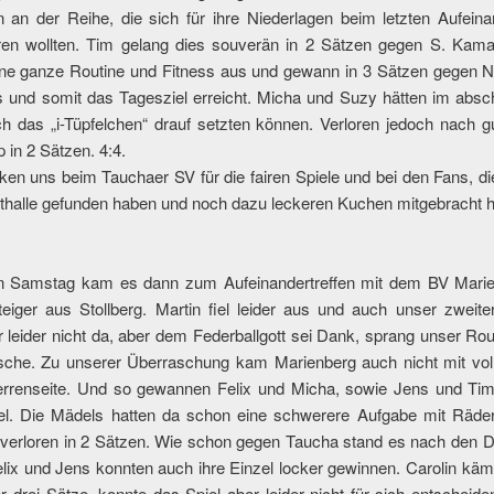
 an der Reihe, die sich für ihre Niederlagen beim letzten Aufeina
ren wollten. Tim gelang dies souverän in 2 Sätzen gegen S. Kama
eine ganze Routine und Fitness aus und gewann in 3 Sätzen gegen 
ns und somit das Tagesziel erreicht. Micha und Suzy hätten im absc
h das „i-Tüpfelchen“ drauf setzten können. Verloren jedoch nach g
 in 2 Sätzen. 4:4.
ken uns beim Tauchaer SV für die fairen Spiele und bei den Fans, d
adthalle gefunden haben und noch dazu leckeren Kuchen mitgebracht 
n Samstag kam es dann zum Aufeinandertreffen mit dem BV Mari
eiger aus Stollberg. Martin fiel leider aus und auch unser zweite
leider nicht da, aber dem Federballgott sei Dank, sprang unser Rout
esche. Zu unserer Überraschung kam Marienberg auch nicht mit voll
errenseite. Und so gewannen Felix und Micha, sowie Jens und Ti
el. Die Mädels hatten da schon eine schwerere Aufgabe mit Räder
 verloren in 2 Sätzen. Wie schon gegen Taucha stand es nach den D
elix und Jens konnten auch ihre Einzel locker gewinnen. Carolin kä
r drei Sätze, konnte das Spiel aber leider nicht für sich entscheide