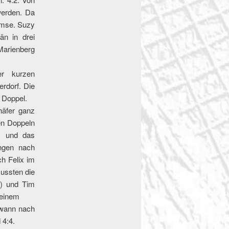
werden. Da
emse. Suzy
än in drei
Marienberg
er kurzen
rdorf. Die
 Doppel.
häfer ganz
en Doppeln
) und das
ngen nach
ch Felix im
mussten die
) und Tim
 einem
ewann nach
 4:4.