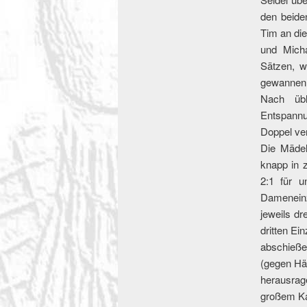
den beide
Tim an di
und Micha
Sätzen, w
gewannen
Nach übl
Entspannu
Doppel ver
Die Mädel
knapp in 
2:1 für 
Damenein
jeweils dr
dritten Ei
abschieß
(gegen Hä
herausrag
großem Kam