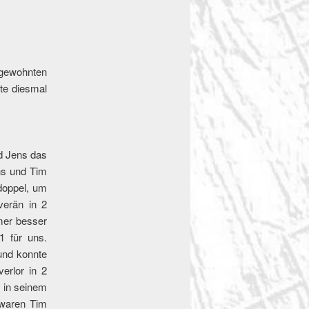
 gewohnten
te diesmal
d Jens das
ns und Tim
doppel, um
verän in 2
mer besser
1 für uns.
 und konnte
erlor in 2
 in seinem
 waren Tim