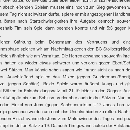
n abschließenden Spielen musste eins noch zum Sieg gewonnen 
esem Tag nicht schwitzen durfte, spielte er mit angezogener Handbr
 lösten nach Startschwierigkeiten ihre Aufgabe dennoch souver
eshalb Tim sein Spiel dann beenden konnte und wir 5:3 gegen 
.
icher Stärkung beim Dönermann des Vertrauens und ein
ngsphase spielten wir am Nachmittag gegen den BC Stollberg/Niede
liefen ähnlich wie am Vormittag. Die Herren gewannen souverän ihre
s hatten es wieder etwas schwerer und verloren gegen Ebert/Sc
zwei Sätzen. Man könnte schon sagen wie immer steht es nach d
uns. Anschließend spielten das Mixed (gegen Gundermann/Ebert
zel (gegen Schäfer). Beide Spiele waren äußerst knapp und gi
ei Sätzen im Entscheidungssatz mit 21-19 leider an den Gegner. Au
nzel kämpfte bis zum Schluss, verlor aber auch in drei Sätzen. Nun 
enden Einzel von Jens (gegen Sachsenmeister U17 Jonas Lorenz
nig) gewonnen werden um noch das Unentschieden zu retten. Nach
enden Einzel avancierte Jens zum Matchwinner des Tages und g
pf im dritten Satz zu 19. Da auch Tim gewann lautete der Entstand