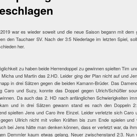
eschlagen
2019 war es wieder soweit und die neue Saison begann mit dem
en den Tauchaer SV. Nach der 3:5 Niederlage im letzten Spiel, soll
chieden her.
glichkeit zu haben beide Herrendoppel zu gewinnen spielten Tim un
 Micha und Martin das 2.HD. Leider ging der Plan nicht auf und Je
knapp in drei Sätzen gegen die beiden Kamann-Brüder. Das Damen
 Caro und Suzy, konnte das Doppel gegen Ulrich/Schüßler sou
winnen. Da auch das 2. HD nach anfänglichen Schwierigkeiten im
 kam und in drei Sätzen gewann stand es nach den Doppeln 2:
nd spielten Jens und Caro ihre Einzel. Leider verletzte sich Caro
 gegen Ullrich nicht mit vollen Kräften bis zum Ende spielen und v
uch bei Jens hätte man denken können, dass er verletzt war, da ihm
gen Demmler kaum etwas gelang. Neuer zwischenstand 2:3. Nun