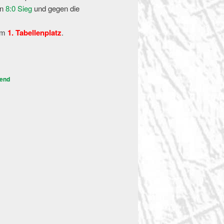
en
8:0 Sieg
und gegen die
em
1. Tabellenplatz
.
end