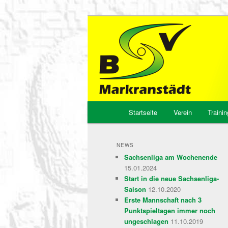
BSV Markrans
Hauptmenü
Startseite
Verein
Trainin
Zum
Zum
Inhalt
sekundären
NEWS
Sachsenliga am Wochenende
wechseln
Inhalt
15.01.2024
Start in die neue Sachsenliga-
wechseln
Saison
12.10.2020
Erste Mannschaft nach 3
Punktspieltagen immer noch
ungeschlagen
11.10.2019