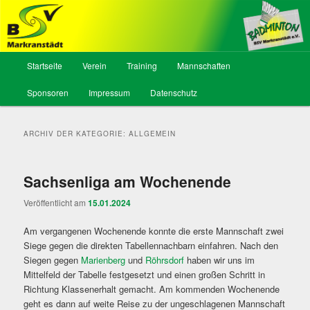
BSV Markranstädt, Abt. Badminton
Hauptmenü
Startseite
Verein
Training
Mannschaften
Zum
Zum
Sponsoren
Impressum
Datenschutz
Inhalt
sekundären
wechseln
Inhalt
ARCHIV DER KATEGORIE:
ALLGEMEIN
wechseln
Sachsenliga am Wochenende
Veröffentlicht am
15.01.2024
Am vergangenen Wochenende konnte die erste Mannschaft zwei
Siege gegen die direkten Tabellennachbarn einfahren. Nach den
Siegen gegen
Marienberg
und
Röhrsdorf
haben wir uns im
Mittelfeld der Tabelle festgesetzt und einen großen Schritt in
Richtung Klassenerhalt gemacht. Am kommenden Wochenende
geht es dann auf weite Reise zu der ungeschlagenen Mannschaft