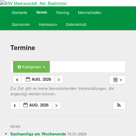
Hauptmenü
Verein
Startseite
Training
Mannschaften
Zum
BSV Markranstädt, Abt. Badminton
Sponsoren
Impressum
Datenschutz
Inhalt
wechseln
Termine
Kategorien
AUG. 2026
Zur Zeit gibt es keine bevorstehenden Veranstaltungen, die
angezeigt werden können.
AUG. 2026
NEWS
Sachsenliga am Wochenende
15.01.2024