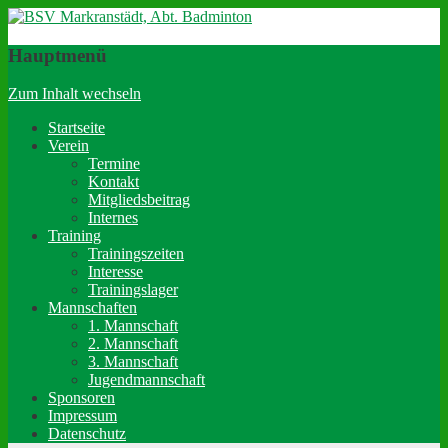
BSV Markranstädt, Abt.
Hauptmenü
Badminton
Zum Inhalt wechseln
Startseite
Verein
Termine
Kontakt
Mitgliedsbeitrag
Internes
Training
Trainingszeiten
Interesse
Trainingslager
Mannschaften
1. Mannschaft
2. Mannschaft
3. Mannschaft
Jugendmannschaft
Sponsoren
Impressum
Datenschutz