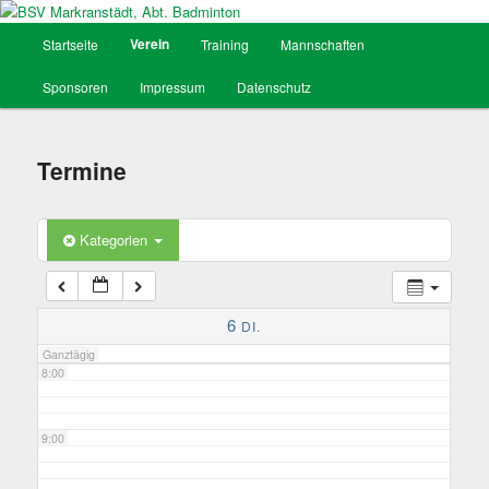
Hauptmenü
Verein
Startseite
Training
Mannschaften
Zum
3:00
BSV Markranstädt, Abt. Badminton
Sponsoren
Impressum
Datenschutz
Inhalt
4:00
wechseln
Termine
5:00
Kategorien
6:00
7:00
6
DI.
Ganztägig
8:00
9:00