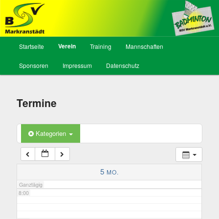
2:00
BSV Markranstädt, Abt. Badminton
Hauptmenü
Verein
Startseite
Training
Mannschaften
Zum
3:00
Sponsoren
Impressum
Datenschutz
Inhalt
4:00
wechseln
Termine
5:00
Kategorien
6:00
7:00
5
MO.
Ganztägig
8:00