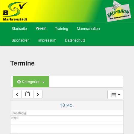
2:00
BSV Markranstädt, Abt. Badminton
Hauptmenü
Verein
Startseite
Training
Mannschaften
Zum
3:00
Sponsoren
Impressum
Datenschutz
Inhalt
4:00
wechseln
Termine
5:00
Kategorien
6:00
7:00
10
MO.
Ganztägig
8:00