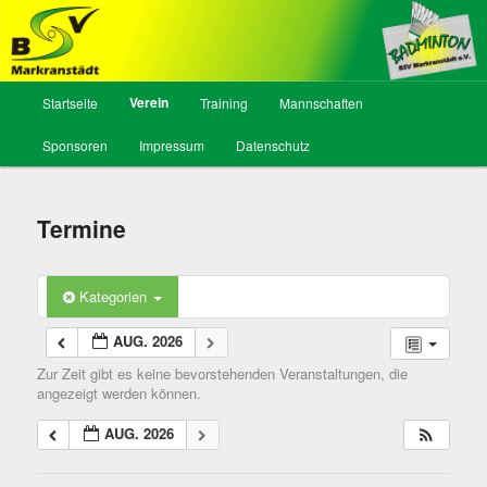
BSV Markranstädt, Abt. Badminton
Hauptmenü
Verein
Startseite
Training
Mannschaften
Zum
Sponsoren
Impressum
Datenschutz
Inhalt
wechseln
Termine
Kategorien
AUG. 2026
Zur Zeit gibt es keine bevorstehenden Veranstaltungen, die
angezeigt werden können.
AUG. 2026