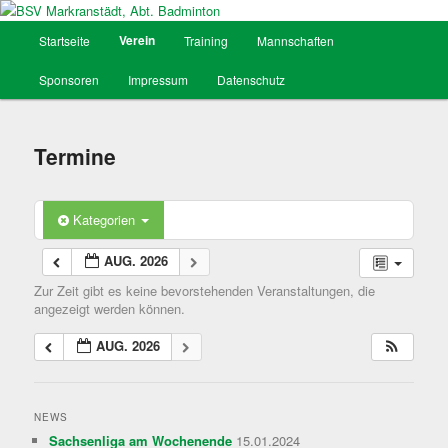
Hauptmenü
Verein
Startseite
Training
Mannschaften
Zum
BSV Markranstädt, Abt. Badminton
Sponsoren
Impressum
Datenschutz
Inhalt
wechseln
Termine
Kategorien
AUG. 2026
Zur Zeit gibt es keine bevorstehenden Veranstaltungen, die
angezeigt werden können.
AUG. 2026
NEWS
Sachsenliga am Wochenende
15.01.2024