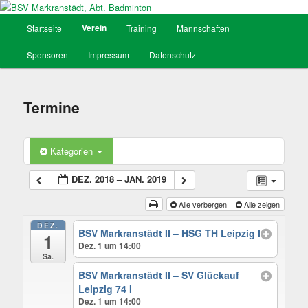
Hauptmenü
Verein
Startseite
Training
Mannschaften
Zum
BSV Markranstädt, Abt. Badminton
Sponsoren
Impressum
Datenschutz
Inhalt
wechseln
Termine
Kategorien
DEZ. 2018 – JAN. 2019
Alle verbergen
Alle zeigen
DEZ.
BSV Markranstädt II – HSG TH Leipzig I
1
Dez. 1 um 14:00
Sa.
BSV Markranstädt II – SV Glückauf
Leipzig 74 I
Dez. 1 um 14:00