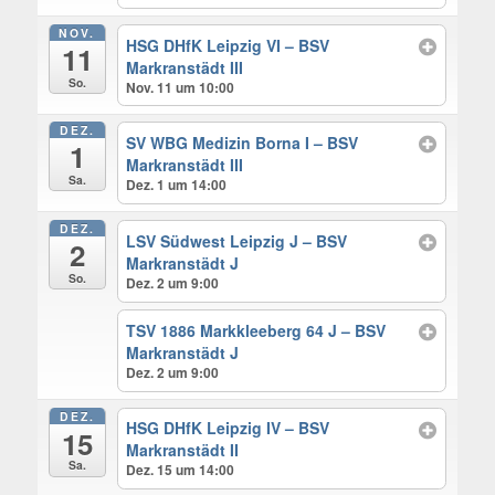
NOV.
HSG DHfK Leipzig VI – BSV
11
Markranstädt III
So.
Nov. 11 um 10:00
DEZ.
SV WBG Medizin Borna I – BSV
1
Markranstädt III
Sa.
Dez. 1 um 14:00
DEZ.
LSV Südwest Leipzig J – BSV
2
Markranstädt J
So.
Dez. 2 um 9:00
TSV 1886 Markkleeberg 64 J – BSV
Markranstädt J
Dez. 2 um 9:00
DEZ.
HSG DHfK Leipzig IV – BSV
15
Markranstädt II
Sa.
Dez. 15 um 14:00