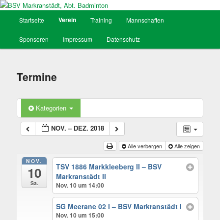
Hauptmenü
Verein
Startseite
Training
Mannschaften
Zum
BSV Markranstädt, Abt. Badminton
Sponsoren
Impressum
Datenschutz
Inhalt
wechseln
Termine
Kategorien
NOV. – DEZ. 2018
Alle verbergen
Alle zeigen
NOV.
TSV 1886 Markkleeberg II – BSV
10
Markranstädt II
Sa.
Nov. 10 um 14:00
SG Meerane 02 I – BSV Markranstädt I
Nov. 10 um 15:00