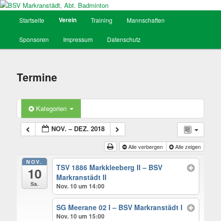
Hauptmenü
Verein
Startseite
Training
Mannschaften
Zum
BSV Markranstädt, Abt. Badminton
Sponsoren
Impressum
Datenschutz
Inhalt
wechseln
Termine
Kategorien
NOV. – DEZ. 2018
Alle verbergen
Alle zeigen
NOV.
TSV 1886 Markkleeberg II – BSV
10
Markranstädt II
Sa.
Nov. 10 um 14:00
SG Meerane 02 I – BSV Markranstädt I
Nov. 10 um 15:00