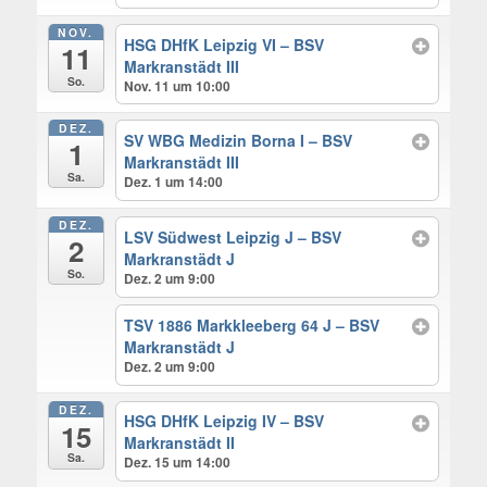
NOV.
HSG DHfK Leipzig VI – BSV
11
Markranstädt III
So.
Nov. 11 um 10:00
DEZ.
SV WBG Medizin Borna I – BSV
1
Markranstädt III
Sa.
Dez. 1 um 14:00
DEZ.
LSV Südwest Leipzig J – BSV
2
Markranstädt J
So.
Dez. 2 um 9:00
TSV 1886 Markkleeberg 64 J – BSV
Markranstädt J
Dez. 2 um 9:00
DEZ.
HSG DHfK Leipzig IV – BSV
15
Markranstädt II
Sa.
Dez. 15 um 14:00