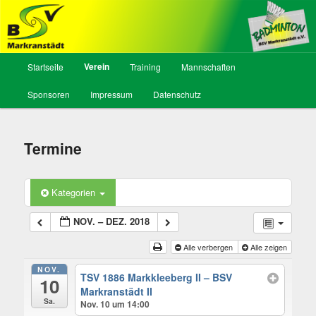
BSV Markranstädt, Abt. Badminton
Hauptmenü
Verein
Startseite
Training
Mannschaften
Zum
Sponsoren
Impressum
Datenschutz
Inhalt
wechseln
Termine
Kategorien
NOV. – DEZ. 2018
Alle verbergen
Alle zeigen
NOV.
TSV 1886 Markkleeberg II – BSV
10
Markranstädt II
Sa.
Nov. 10 um 14:00